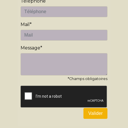
Téléphone
Mail*
Message*
*Champs obligatoires
Valider