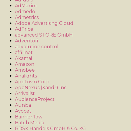
AdMaxim
Admedo
Admetrics
Adobe Advertising Cloud
AdTriba
advanced STORE GmbH
Adventori
advolution.control
affilinet
Akamai
Amazon
Amobee
Analights
AppLovin Corp.
AppNexus (Xandr) Inc
Arrivalist
AudienceProject
Aunica
Avocet
Bannerflow
Batch Media
BDSK Handels GmbH & Co. KG