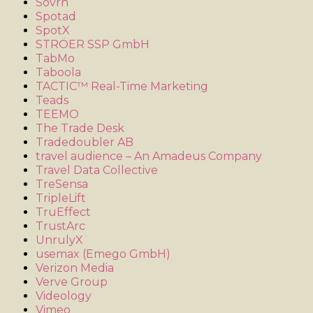
Sovrn
Spotad
SpotX
STRÖER SSP GmbH
TabMo
Taboola
TACTIC™ Real-Time Marketing
Teads
TEEMO
The Trade Desk
Tradedoubler AB
travel audience – An Amadeus Company
Travel Data Collective
TreSensa
TripleLift
TruEffect
TrustArc
UnrulyX
usemax (Emego GmbH)
Verizon Media
Verve Group
Videology
Vimeo