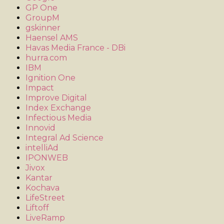
GP One
GroupM
gskinner
Haensel AMS
Havas Media France - DBi
hurra.com
IBM
Ignition One
Impact
Improve Digital
Index Exchange
Infectious Media
Innovid
Integral Ad Science
intelliAd
IPONWEB
Jivox
Kantar
Kochava
LifeStreet
Liftoff
LiveRamp