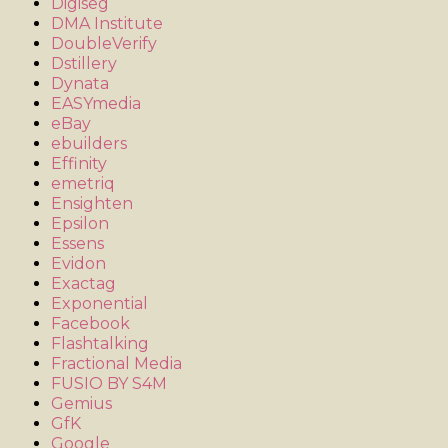
Digiseg
DMA Institute
DoubleVerify
Dstillery
Dynata
EASYmedia
eBay
ebuilders
Effinity
emetriq
Ensighten
Epsilon
Essens
Evidon
Exactag
Exponential
Facebook
Flashtalking
Fractional Media
FUSIO BY S4M
Gemius
GfK
Google