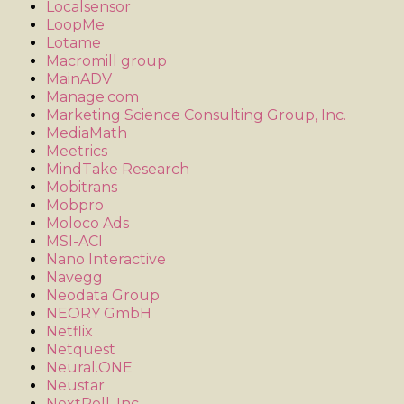
Localsensor
LoopMe
Lotame
Macromill group
MainADV
Manage.com
Marketing Science Consulting Group, Inc.
MediaMath
Meetrics
MindTake Research
Mobitrans
Mobpro
Moloco Ads
MSI-ACI
Nano Interactive
Navegg
Neodata Group
NEORY GmbH
Netflix
Netquest
Neural.ONE
Neustar
NextRoll, Inc.