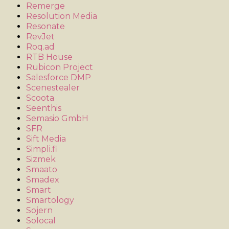
Remerge
Resolution Media
Resonate
RevJet
Roq.ad
RTB House
Rubicon Project
Salesforce DMP
Scenestealer
Scoota
Seenthis
Semasio GmbH
SFR
Sift Media
Simpli.fi
Sizmek
Smaato
Smadex
Smart
Smartology
Sojern
Solocal