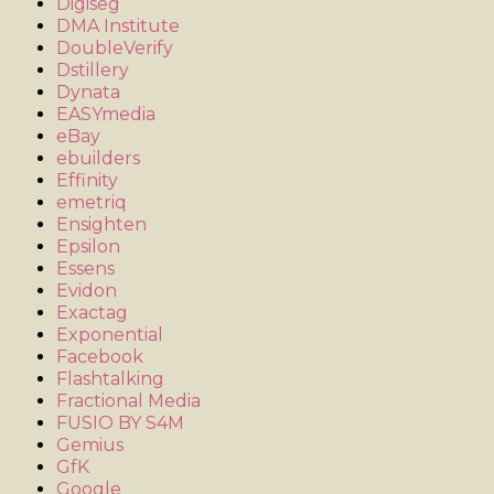
Digiseg
DMA Institute
DoubleVerify
Dstillery
Dynata
EASYmedia
eBay
ebuilders
Effinity
emetriq
Ensighten
Epsilon
Essens
Evidon
Exactag
Exponential
Facebook
Flashtalking
Fractional Media
FUSIO BY S4M
Gemius
GfK
Google