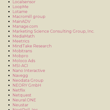
Localsensor
LoopMe
Lotame
Macromill group
MainADV
Manage.com
Marketing Science Consulting Group, Inc.
MediaMath
Meetrics
MindTake Research
Mobitrans
Mobpro
Moloco Ads
MSI-ACI
Nano Interactive
Navegg
Neodata Group
NEORY GmbH
Netflix
Netquest
Neural.ONE
Neustar
NextRoll, Inc.