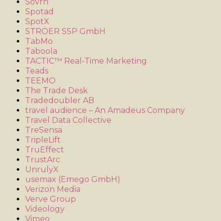
Sovrn
Spotad
SpotX
STRÖER SSP GmbH
TabMo
Taboola
TACTIC™ Real-Time Marketing
Teads
TEEMO
The Trade Desk
Tradedoubler AB
travel audience – An Amadeus Company
Travel Data Collective
TreSensa
TripleLift
TruEffect
TrustArc
UnrulyX
usemax (Emego GmbH)
Verizon Media
Verve Group
Videology
Vimeo