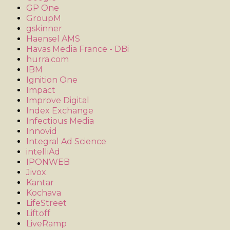
GP One
GroupM
gskinner
Haensel AMS
Havas Media France - DBi
hurra.com
IBM
Ignition One
Impact
Improve Digital
Index Exchange
Infectious Media
Innovid
Integral Ad Science
intelliAd
IPONWEB
Jivox
Kantar
Kochava
LifeStreet
Liftoff
LiveRamp