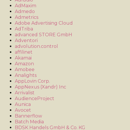
AdMaxim
Admedo
Admetrics
Adobe Advertising Cloud
AdTriba
advanced STORE GmbH
Adventori
advolution.control
affilinet
Akamai
Amazon
Amobee
Analights
AppLovin Corp.
AppNexus (Xandr) Inc
Arrivalist
AudienceProject
Aunica
Avocet
Bannerflow
Batch Media
BDSK Handels GmbH & Co. KG