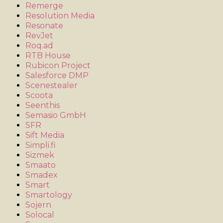
Remerge
Resolution Media
Resonate
RevJet
Roq.ad
RTB House
Rubicon Project
Salesforce DMP
Scenestealer
Scoota
Seenthis
Semasio GmbH
SFR
Sift Media
Simpli.fi
Sizmek
Smaato
Smadex
Smart
Smartology
Sojern
Solocal