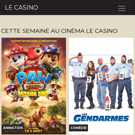
LE CASINO
CETTE SEMAINE AU CINÉMA LE CASINO
ANIMATION
COMÉDIE