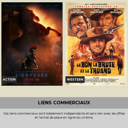
LA PAT' PATROUILLE : LE FILM
LES GENDARMES
MISSION DINO
Horaires et Infos
Horaires et Infos
Bande-annonce
Bande-annonce
Réservation
Réservation
TOUT PUBLIC
TOUT PUBLIC
VF
VF
ACTION
WESTERN
L'ODYSSÉE
LE BON, LA BRUTE, LE
TRUAND
Horaires et Infos
LIENS COMMERCIAUX
Horaires et Infos
Bande-annonce
Ces liens commerciaux sont totalement indépendants et sans lien avec les offres
Bande-annonce
et l'achat de place en ligne du cinéma.
Réservation
Réservation