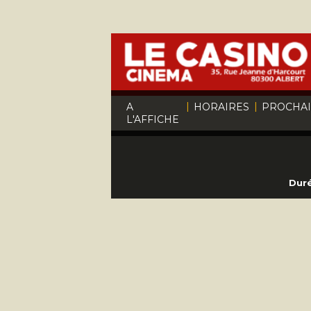
|
|
A
HORAIRES
PROCHA
L'AFFICHE
Duré