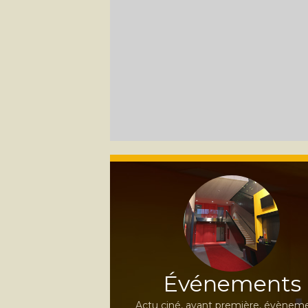
Événements
Actu ciné, avant première, évèneme