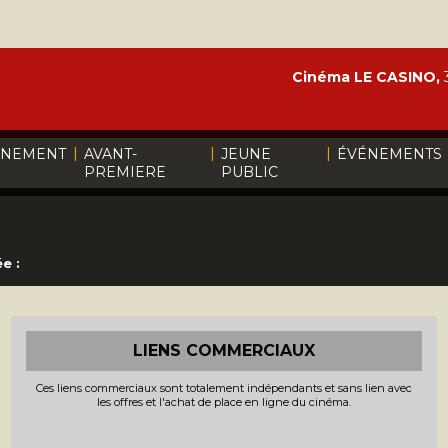
Cinéma LE CASINO,
3
|
|
|
INEMENT
AVANT-
JEUNE
ÉVÉNEMENTS
PREMIERE
PUBLIC
e :
LIENS COMMERCIAUX
Ces liens commerciaux sont totalement indépendants et sans lien avec
les offres et l'achat de place en ligne du cinéma.