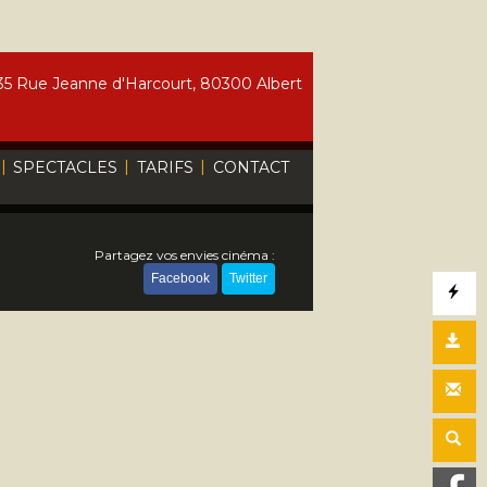
5 Rue Jeanne d'Harcourt, 80300 Albert
|
|
|
SPECTACLES
TARIFS
CONTACT
Partagez vos envies cinéma :
Facebook
Twitter