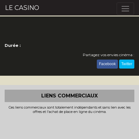
LE CASINO
Durée :
Partagez vos envies cinéma :
Facebook
Twitter
LIENS COMMERCIAUX
Ces liens commerciaux sont totalement indépendants et sans lien avec les
offres et l'achat de place en ligne du cinéma.