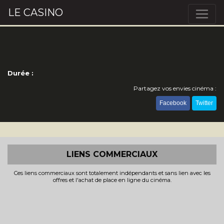
LE CASINO
Durée :
Partagez vos envies cinéma :
Facebook
Twitter
LIENS COMMERCIAUX
Ces liens commerciaux sont totalement indépendants et sans lien avec les
offres et l'achat de place en ligne du cinéma.