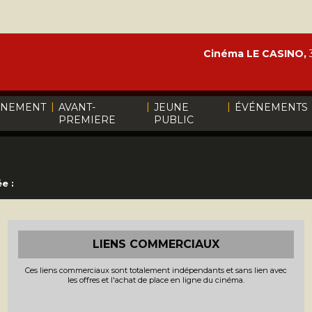
Cinéma LE CASINO,
3
|
|
|
INEMENT
AVANT-
JEUNE
ÉVÉNEMENTS
PREMIERE
PUBLIC
e :
LIENS COMMERCIAUX
Ces liens commerciaux sont totalement indépendants et sans lien avec
les offres et l'achat de place en ligne du cinéma.