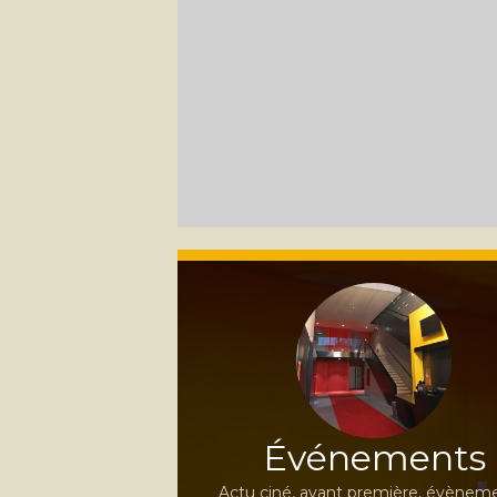
Événements
Actu ciné, avant première, évèneme