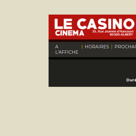
|
|
A
HORAIRES
PROCHA
L'AFFICHE
Duré