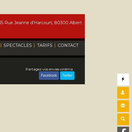
5 Rue Jeanne d'Harcourt, 80300 Albert
|
|
|
SPECTACLES
TARIFS
CONTACT
Partagez vos envies cinéma :
Facebook
Twitter