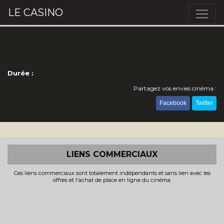
LE CASINO
Durée :
Partagez vos envies cinéma :
Facebook
Twitter
LIENS COMMERCIAUX
Ces liens commerciaux sont totalement indépendants et sans lien avec les
offres et l'achat de place en ligne du cinéma.