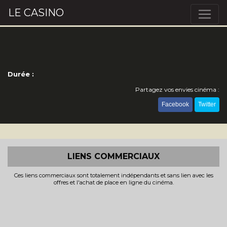
LE CASINO
Durée :
Partagez vos envies cinéma :
Facebook
Twitter
LIENS COMMERCIAUX
Ces liens commerciaux sont totalement indépendants et sans lien avec les
offres et l'achat de place en ligne du cinéma.