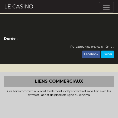
LE CASINO
Durée :
Partagez vos envies cinéma :
Facebook
Twitter
LIENS COMMERCIAUX
Ces liens commerciaux sont totalement indépendants et sans lien avec les
offres et l'achat de place en ligne du cinéma.