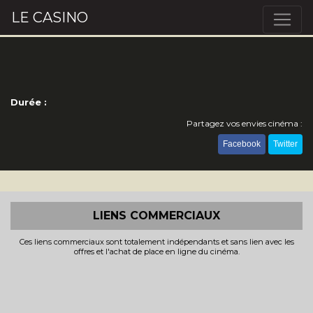
LE CASINO
Durée :
Partagez vos envies cinéma :
Facebook
Twitter
LIENS COMMERCIAUX
Ces liens commerciaux sont totalement indépendants et sans lien avec les
offres et l'achat de place en ligne du cinéma.