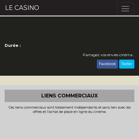
LE CASINO
Durée :
Partagez vos envies cinéma :
Facebook
Twitter
LIENS COMMERCIAUX
Ces liens commerciaux sont totalement indépendants et sans lien avec les
offres et l'achat de place en ligne du cinéma.