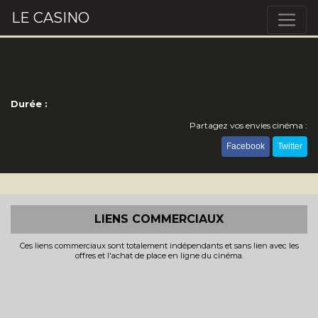
LE CASINO
Durée :
Partagez vos envies cinéma :
Facebook
Twitter
LIENS COMMERCIAUX
Ces liens commerciaux sont totalement indépendants et sans lien avec les
offres et l'achat de place en ligne du cinéma.